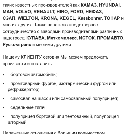
таких известных производителей как
КАМАЗ, HYUNDAI,
MAN, VOLVO, RENAULT, HINO, FORD, НЕФАЗ,
СЗАП
,
WIELTON, KRONA, KEGEL, Kassbohrer, ТОНАР
и
многих других. Также налажено плодотворное
сотрудничество с заводами-производителями различных
надстроек:
КУПАВА, Меткомплекс, ИСТОК, ПРОМАВТО,
Рускомтранс
и многими другими.
Нашему КЛИЕНТУ сегодня Мы можем предложить
произвести и поставить:
- бортовой автомобиль;
- промтоварный фургон, изотермический фургон или
рефрижератор;
- самосвал на шасси или самосвальный полуприцеп;
- седельные тягач;
- полуприцеп бортовой или тентованный, полуприцеп
шторный.
Налаженные отношения с большим количеством